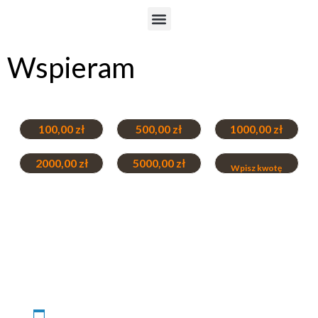
Wspieram
Wybierz kwotę
100,00
zł
500,00
zł
1000,00
zł
2000,00
zł
5000,00
zł
Wpisz kwotę
Rodzaj wsparcia
Jednorazowe
Comiesięczne
Powracający klient?
Kliknij, aby się