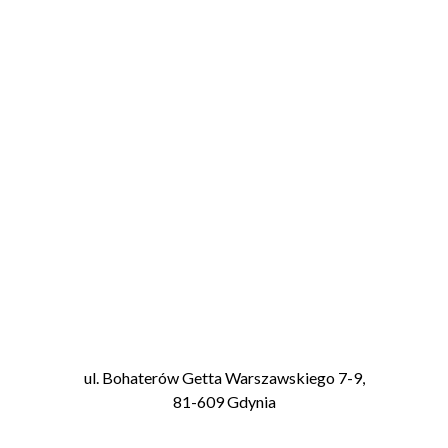
Darowizna
0,00
zł
Twoje dane osobowe będą wykorzystane do
przetworzenia płatności, ułatwienia korzystania ze
strony i innych celów zgodnie z naszą
polityką
prywatności
.
PRZELEW TRADYCYJNY
TBN Polska
ul. Bohaterów Getta Warszawskiego 7-9,
81-609 Gdynia
Numer konta