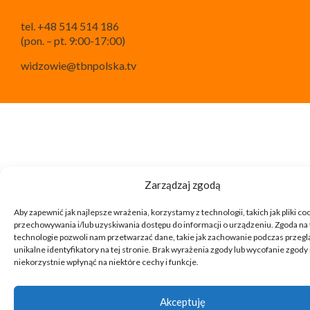
tel. +48 514 514 186
(pon. – pt. 9:00-17:00)
widzowie@tbnpolska.tv
Zarządzaj zgodą
Aby zapewnić jak najlepsze wrażenia, korzystamy z technologii, takich jak pliki co
przechowywania i/lub uzyskiwania dostępu do informacji o urządzeniu. Zgoda na 
technologie pozwoli nam przetwarzać dane, takie jak zachowanie podczas przegl
unikalne identyfikatory na tej stronie. Brak wyrażenia zgody lub wycofanie zgod
niekorzystnie wpłynąć na niektóre cechy i funkcje.
Akceptuję