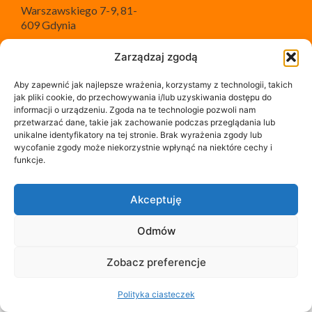
Warszawskiego 7-9, 81-
609 Gdynia
KRS 0000531843, NIP
Zarządzaj zgodą
5842738571,
Polityka prywatności
REGON 360162152
Aby zapewnić jak najlepsze wrażenia, korzystamy z technologii, takich
jak pliki cookie, do przechowywania i/lub uzyskiwania dostępu do
informacji o urządzeniu. Zgoda na te technologie pozwoli nam
przetwarzać dane, takie jak zachowanie podczas przeglądania lub
tel. +48 514 514 186
unikalne identyfikatory na tej stronie. Brak wyrażenia zgody lub
(pon. – pt. 9:00-17:00)
wycofanie zgody może niekorzystnie wpłynąć na niektóre cechy i
funkcje.
widzowie@tbnpolska.tv
Akceptuję
Odmów
Zobacz preferencje
Polityka ciasteczek