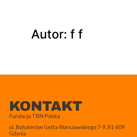
Zbudujmy TBN
Autor:
f f
Hello world!
Welcome to WordPress. This is your first post. 
KONTAKT
Fundacja TBN Polska
ul. Bohaterów Getta Warszawskiego 7-9, 81-609
Gdynia